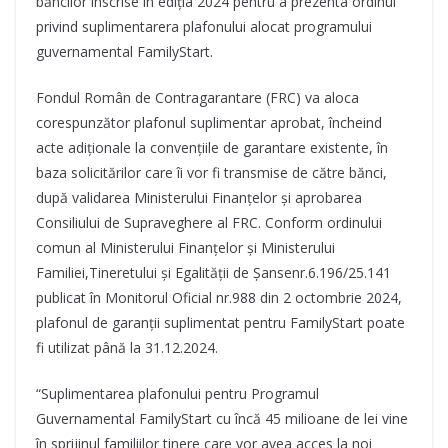
băncilor înscrise în ediția 2024 pentru a prezenta ordinul
privind suplimentarera plafonului
alocat programului
guvernamental FamilyStart.
Fondul Român de Contragarantare (FRC) va aloca
corespunzător plafonul suplimentar aprobat, încheind
acte adiționale la convențiile de garantare existente, în
baza solicitărilor care îi vor fi transmise de către bănci,
după validarea Ministerului Finanțelor și aprobarea
Consiliului de Supraveghere al FRC. Conform ordinului
comun al Ministerului Finanțelor și
Ministerului
Familiei,Tineretului și Egalității de Șanse
nr.6.196/25.141
publicat în Monitorul Oficial nr.988 din 2 octombrie 2024,
plafonul de garanții suplimentat pentru FamilyStart poate
fi utilizat până la 31.12.2024.
“Suplimentarea plafonului pentru Programul
Guvernamental FamilyStart cu încă 45 milioane de lei vine
în sprijinul familiilor tinere care vor avea acces la noi