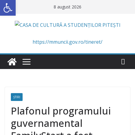
Deschide bara de unelte
Skip
8 august 2026
to
content
https://mmuncii.gov.ro/tineret/
ŞTIRI
Plafonul programului
guvernamental