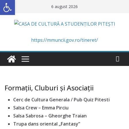
Deschide bara de unelte
Skip
6 august 2026
to
content
https://mmuncii.gov.ro/tineret/
Formaţii, Cluburi și Asociații
Cerc de Cultura Generala / Pub Quiz Pitesti
Salsa Crew – Emma Pirciu
Salsa Sabrosa – Gheorghe Traian
Trupa dans oriental „Fantasy”