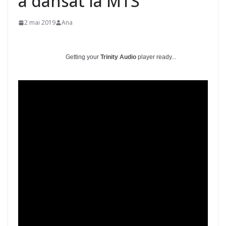
a dansat la MTS
2 mai 2019
Ana
Getting your
Trinity Audio
player ready...