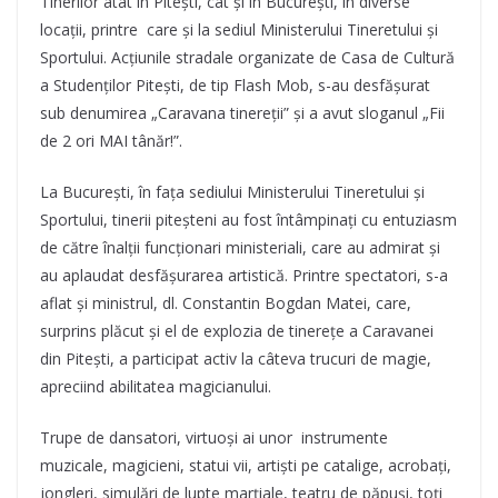
Tinerilor atât în Pitești, cât și în București, în diverse
locații, printre care și la sediul Ministerului Tineretului și
Sportului. Acțiunile stradale organizate de Casa de Cultură
a Studenților Pitești, de tip Flash Mob, s-au desfășurat
sub denumirea „Caravana tinereții” și a avut sloganul „Fii
de 2 ori MAI tânăr!”.
La București, în fața sediului Ministerului Tineretului și
Sportului, tinerii piteșteni au fost întâmpinați cu entuziasm
de către înalții funcționari ministeriali, care au admirat și
au aplaudat desfășurarea artistică. Printre spectatori, s-a
aflat și ministrul, dl. Constantin Bogdan Matei, care,
surprins plăcut și el de explozia de tinerețe a Caravanei
din Pitești, a participat activ la câteva trucuri de magie,
apreciind abilitatea magicianului.
Trupe de dansatori, virtuoși ai unor instrumente
muzicale, magicieni, statui vii, artiști pe catalige, acrobați,
jongleri, simulări de lupte marțiale, teatru de păpuși, toți