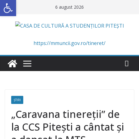
Deschide bara de unelte
Skip
6 august 2026
to
content
https://mmuncii.gov.ro/tineret/
ŞTIRI
„Caravana tinereții” de
la CCS Pitești a cântat și