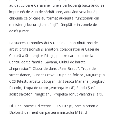
au dat culoare Caravanei, tinerii participanți bucurându-se
împreună de ziua de sărbătoare, aducând voia bună pe
chipurile celor care au format audiența, funcționari din
minister și bucureșteni aflați întâmplător în zonele de
desfășurare.
La succesul manifestării stradale au contribuit zeci de
artiști profesioniști și amatori, colaboratori ai Casei de
Cultură a Studenților Pitești, printre care copii de la
Centru de tip familial Găvana, Clubul de karate
„Impression”, Clubul de dans „Real Bradu”, Trupa de
street dance„ Sunset Crew”, Trupa de folclor „Muguraș” al
CCS Pitesti, artistul păpușar Tănăsescu Mariana, jonglorul
Piccolo, Trupa de umor „Vacanța Mică”, Sandu Ștefan
solist saxofon, magicianul Prepeliță Ionuț Valentin și alții.
Dl. Dan Ionescu, directorul CCS Pitești, care a primit o
Diplomă de merit din partea ministrului MTS, dl.