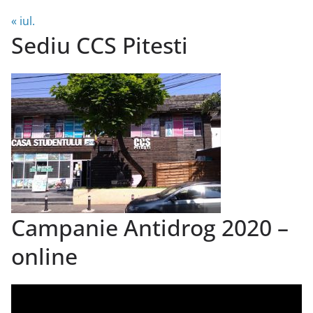
« iul.
Sediu CCS Pitesti
Campanie Antidrog 2020 –
online
Player