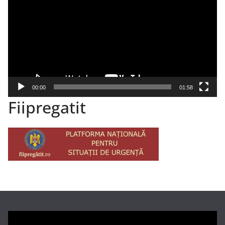
video
00:00
01:58
Fiipregatit