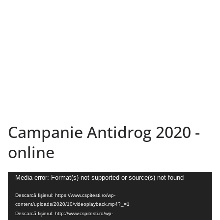
Campanie Antidrog 2020 -
online
Player
Media error: Format(s) not supported or source(s) not found
video
Descarcă fișierul: https://www.cspitesti.ro/wp-
content/uploads/2020/10/videoplayback.mp4?_=1
Descarcă fișierul: http://www.cspitesti.ro/wp-