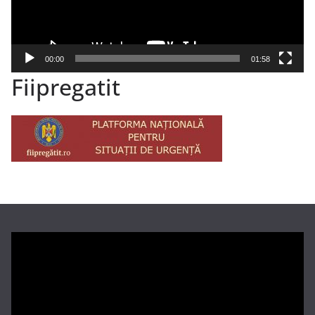
00:00
01:58
Fiipregatit