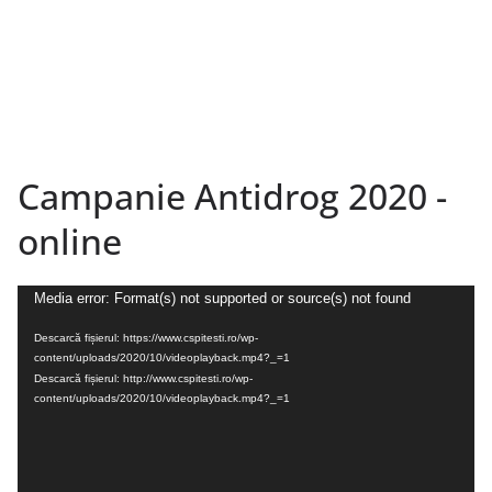
Campanie Antidrog 2020 -
online
Player
Media error: Format(s) not supported or source(s) not found
video
Descarcă fișierul: https://www.cspitesti.ro/wp-
content/uploads/2020/10/videoplayback.mp4?_=1
Descarcă fișierul: http://www.cspitesti.ro/wp-
content/uploads/2020/10/videoplayback.mp4?_=1